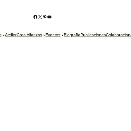
https://www.facebook.com/KikoContrerasJoyero
https://twitter.com/contrerasjoyero
http://www.pinterest.com/KikoContreras/
YouTube
s
Atelier
Crea Alianzas
Eventos
Biografía
Publicaciones
Colaboracion