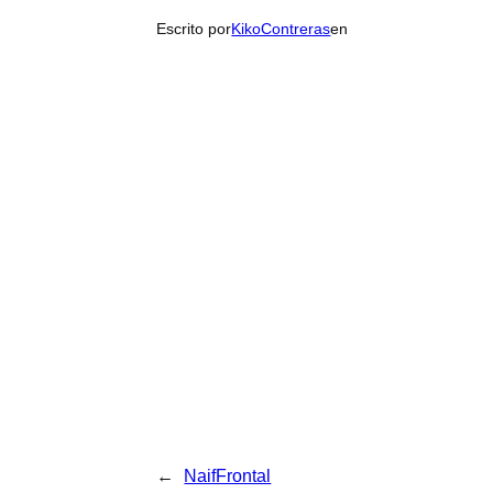
Escrito por
KikoContreras
en
←
NaifFrontal