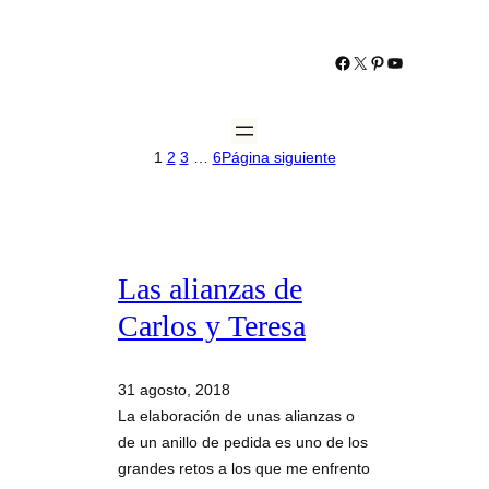
https://www.facebo
https://twitter.co
http://www.pint
YouTube
1
2
3
…
6
Página siguiente
Las alianzas de
Carlos y Teresa
31 agosto, 2018
La elaboración de unas alianzas o
de un anillo de pedida es uno de los
grandes retos a los que me enfrento