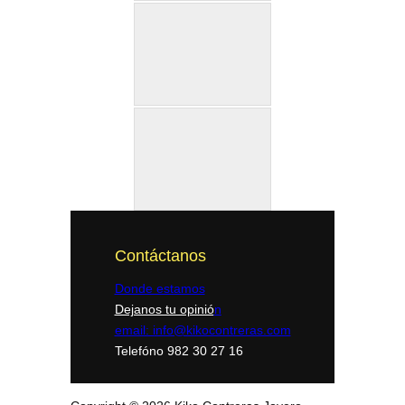
Contáctanos
Donde estamos
Dejanos tu opinió
n
email: info@kikocontreras.com
Telefóno 982 30 27 16