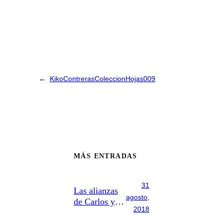
←
KikoContrerasColeccionHojas009
MÁS ENTRADAS
31
Las alianzas
agosto,
de Carlos y
2018
Teresa