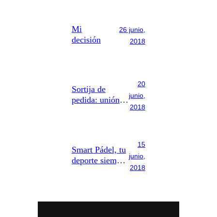
Mi
26 junio,
decisión
2018
20
Sortija de
junio,
pedida: unión y
2018
amor para toda
la vida
15
Smart Pádel, tu
junio,
deporte siempre
2018
contigo