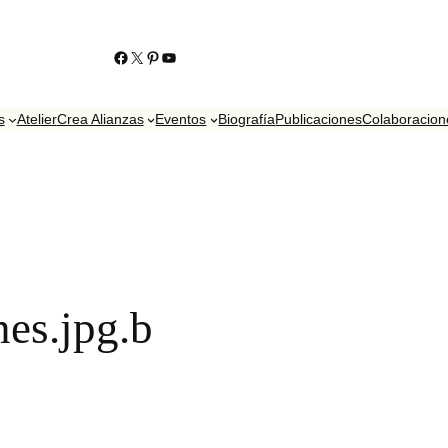
https://www.facebook.com/KikoContrerasJoyero
https://twitter.com/contrerasjoyero
http://www.pinterest.com/KikoContreras/
YouTube
s
Atelier
Crea Alianzas
Eventos
Biografía
Publicaciones
Colaboracion
nes.jpg.b