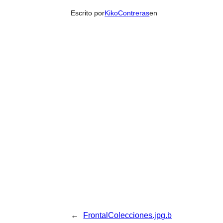
Escrito por
KikoContreras
en
←
FrontalColecciones.jpg.b