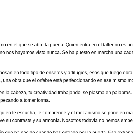
o en el que se abre la puerta. Quien entra en el taller no es
no nos hayamos visto nunca. Se ha puesto en marcha una cad
posan en todo tipo de enseres y artilugios, esos que luego obrar
s, una obra que el orfebre está perfeccionando en ese mismo 
n la cabeza, tu creatividad trabajando, se plasma en palabras.
mpezando a tomar forma.
ien te escucha, te comprende y el mecanismo se pone en marc
al, ve su contraste y su armonía. Nosotros todavía no hemos emp
ón que ha nacido cuando has entrado por la puerta. Esa extraña