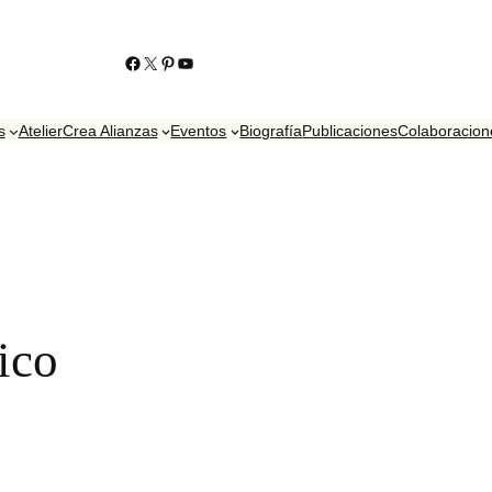
https://www.facebook.com/KikoContrerasJoyero
https://twitter.com/contrerasjoyero
http://www.pinterest.com/KikoContreras/
YouTube
s
Atelier
Crea Alianzas
Eventos
Biografía
Publicaciones
Colaboracion
ico