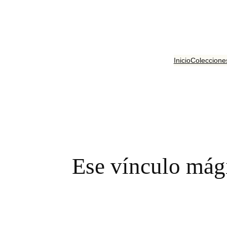
Saltar
al
contenido
Inicio
Coleccione
Ese vínculo mág