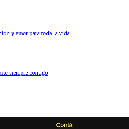
nión y amor para toda la vida
orte siempre contigo
Contá