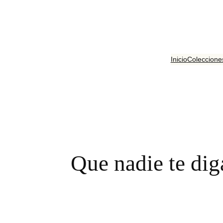
Saltar
al
contenido
Inicio
Coleccione
Que nadie te dig