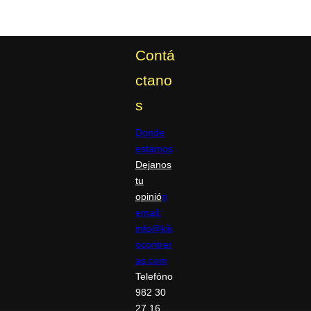
Contá
ctano
s
Donde
estamos
Dejanos
tu
opinió
n
email:
info@kik
ocontrer
as.com
Telefóno
982 30
27 16