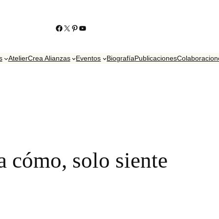
https://www.facebook.com/KikoContrerasJoyero
https://twitter.com/contrerasjoyero
http://www.pinterest.com/KikoContreras/
YouTube
s
Atelier
Crea Alianzas
Eventos
Biografía
Publicaciones
Colaboracion
a cómo, solo siente