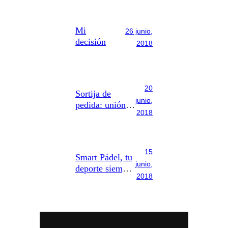
Mi
26 junio,
decisión
2018
20
Sortija de
junio,
pedida: unión y
2018
amor para toda
la vida
15
Smart Pádel, tu
junio,
deporte siempre
2018
contigo