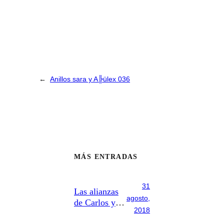
←
Anillos sara y A╠ülex 036
MÁS ENTRADAS
31
Las alianzas
agosto,
de Carlos y
2018
Teresa