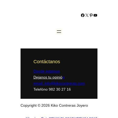
https://www.facebo
https://twitter.co
http://www.pint
YouTube
Contáctanos
Donde estamos
Dejanos tu opinió
n
email: info@kikocontreras.com
Telefóno 982 30 27 16
Copyright © 2026 Kiko Contreras Joyero