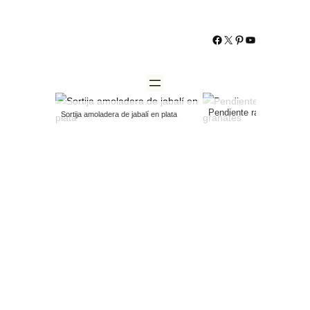
https://www.facebo
https://twitter.co
http://www.pint
YouTube
Pendiente racimo en oro 
Sortija amoladera de jabalí en plata